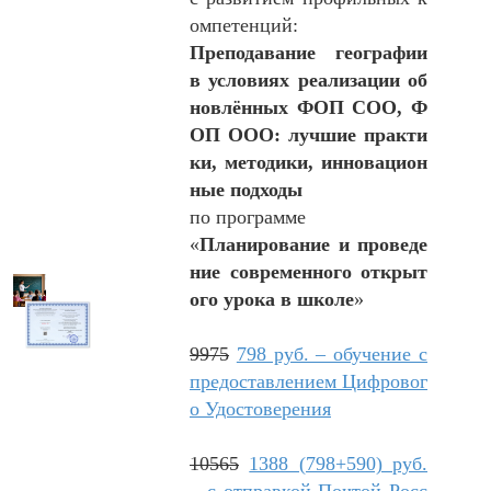
омпетенций:
Преподавание географии
в условиях реализации об
новлённых ФОП СОО, Ф
ОП ООО: лучшие практи
ки, методики, инновацион
ные подходы
по программе
«
Планирование и проведе
ние современного открыт
ого урока в школе
»
9975
798 руб. – обучение с
предоставлением Цифровог
о Удостоверения
10565
1388 (798+590) руб.