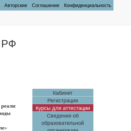
Авторские
Соглашение
Конфиденциальность
 РФ
Кабинет
Регистрация
х реализации обновлённых ФОП
Курсы для аттестации
ходы
Сведения об
образовательной
ле
»
организации