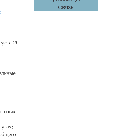
Связь
я
уста 2026 года
ельные
ильных
лугах;
общего