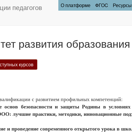
О платформе
ФГОC
Ресурсы
ции педагогов
тет развития образования
ступных курсов
алификации с развитием профильных компетенций:
е основ безопасности и защиты Родины в условия
О: лучшие практики, методики, инновационные под
е и проведение современного открытого урока в шко