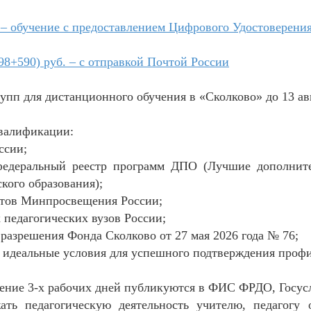
 – обучение с предоставлением Цифрового Удостоверени
98+590) руб. – с отправкой Почтой России
упп для дистанционного обучения в «Сколково» до 13 авг
валификации:
ссии;
федеральный реестр программ ДПО (Лучшие дополнит
кого образования);
ртов Минпросвещения России;
 педагогических вузов России;
 разрешения Фонда Сколково от 27 мая 2026 года № 76;
т идеальные условия для успешного подтверждения проф
чение 3-х рабочих дней публикуются в ФИС ФРДО, Госус
ать педагогическую деятельность учителю, педагогу 