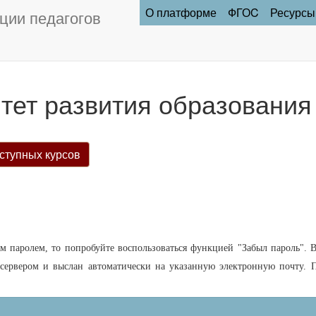
О платформе
ФГОC
Ресурсы
ции педагогов
тет развития образования
ступных курсов
 паролем, то попробуйте воспользоваться функцией "Забыл пароль". В
 сервером и выслан автоматически на указанную электронную почту. П