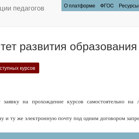
О платформе
ФГОC
Ресурсы
ции педагогов
тет развития образования
ступных курсов
 заявку на прохождение курсов самостоятельно на 
ну и ту же электронную почту под одним договором запр