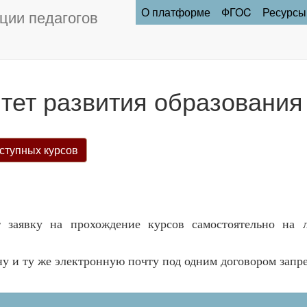
О платформе
ФГОC
Ресурсы
ции педагогов
тет развития образования
ступных курсов
 заявку на прохождение курсов самостоятельно на 
ну и ту же электронную почту под одним договором запр