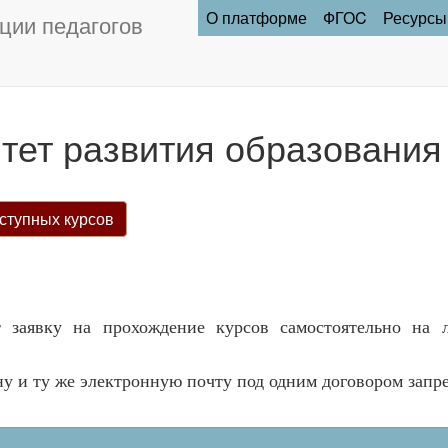
О платформе
ФГОC
Ресурсы
ции педагогов
тет развития образования
ступных курсов
 заявку на прохождение курсов самостоятельно на 
ну и ту же электронную почту под одним договором запр